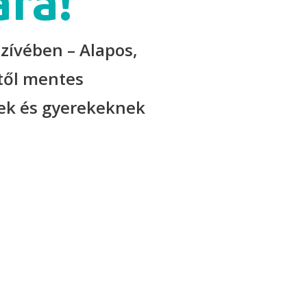
ára!
zívében – Alapos,
től mentes
ek és gyerekeknek